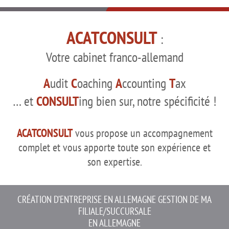
ACATCONSULT
:
Votre cabinet franco-allemand
A
udit
C
oaching
A
ccounting
T
ax
… et
CONSULT
ing bien sur, notre spécificité !
ACATCONSULT
vous propose un accompagnement
complet et vous apporte toute son expérience et
son expertise.
CRÉATION D’ENTREPRISE EN ALLEMAGNE
GESTION DE MA
FILIALE/SUCCURSALE
EN ALLEMAGNE