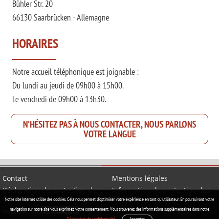
Bühler Str. 20
66130 Saarbrücken - Allemagne
HORAIRES
Notre accueil téléphonique est joignable :
Du lundi au jeudi de 09h00 à 15h00.
Le vendredi de 09h00 à 13h30.
N’HÉSITEZ PAS À NOUS CONTACTER, NOUS PARLONS
VOTRE LANGUE
Contact
Mentions légales
Déclaration de protection des
Information de protection des
données
données
Notre site Internet utilise des cookies. Cela nous permet d'optimiser votre expérience en tant qu'utilisateur. En poursuivant votre
navigation sur notre site vous exprimez votre consentement.
Vous trouverez des informations supplémentaires dans notre
Réalisation
Déclaration de confidentialité.