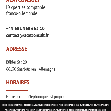
L'expertise comptable
franco-allemande
+49 681 968 663 10
contact@acatconsult.fr
ADRESSE
Bühler Str. 20
66130 Saarbrücken - Allemagne
HORAIRES
Notre accueil téléphonique est joignable :
Du lundi au jeudi de 09h00 à 15h00.
Notre site Internet utilise des cookies. Cela nous permet d'optimiser votre expérience en tant qu'utilisateur. En poursuivant votre
Le vendredi de 09h00 à 13h30.
navigation sur notre site vous exprimez votre consentement.
Vous trouverez des informations supplémentaires dans notre