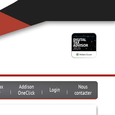
ax
Addison
Nous
Login
r
OneClick
contacter