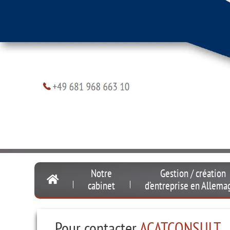
Notre
Gestion / création
cabinet
d’entreprise
en Allema
Pour contacter
ACATCONSULT